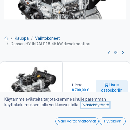
Kauppa
Vaihtokoneet
Doosan HYUNDAI D18-45 kW dieselmoottori
Doosan HYUNDAI D18-45 kW
dieselmoottori
Lisää
Hinta:
Pyydä tarjous
ostoskoriin
8 700,00
€
Käytämme evästeitä tarjotaksemme sinulle paremman
1 kpl DOOSAN D18 dieselmoottori - STAGE 5 varustelu
käyttökokemuksen tällä verkkosivustolla.
Evästekäytäntö
-Maksimiteho 45 kW ( 60.4 HP )
-Kierrosnopeus 2 600 rpm
0
-Maksimi vääntömomentti 225 Nm / 1800 kierr.
Vain välttämättömät
Hyväksyn
-Iskutilavuus 1.79 l
Home
Search
Wishlist
-Paino 270 kg ( powerpack )