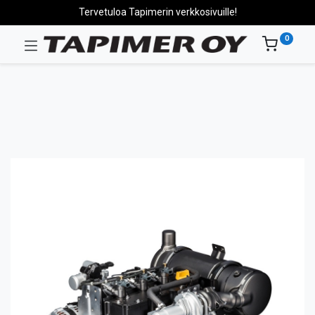
Tervetuloa Tapimerin verkkosivuille!
0