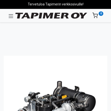
Tervetuloa Tapimerin verkkosivuille!
0