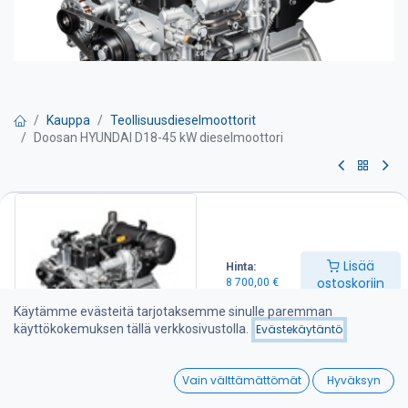
Kauppa
Teollisuusdieselmoottorit
Doosan HYUNDAI D18-45 kW dieselmoottori
Doosan HYUNDAI D18-45 kW
dieselmoottori
Lisää
Hinta:
Pyydä tarjous
ostoskoriin
8 700,00
€
Käytämme evästeitä tarjotaksemme sinulle paremman
1 kpl DOOSAN D18 dieselmoottori - STAGE 5 varustelu
käyttökokemuksen tällä verkkosivustolla.
Evästekäytäntö
-Maksimiteho 45 kW ( 60.4 HP )
-Kierrosnopeus 2 600 rpm
0
-Maksimi vääntömomentti 225 Nm / 1800 kierr.
Vain välttämättömät
Hyväksyn
-Iskutilavuus 1.79 l
Home
Search
Wishlist
-Paino 270 kg ( powerpack )