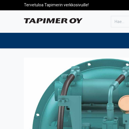
Tervetuloa Tapimerin verkkosivuille!
Etusivulle
Tuotteet
Huolto