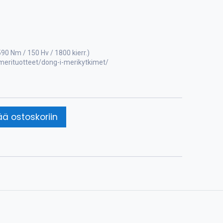
90 Nm / 150 Hv / 1800 kierr.)
/merituotteet/dong-i-merikytkimet/
ää ostoskoriin