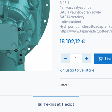
3.46:1
*erikoisvälityssuhde
SAE 1 vauhtipyörän sovite
SAE14 vetolevy
Lisävarusteet:
Hydr. pumpun ulosottoadapteri (5
https://www.tapimer.fi/tuotteet
18 102,12
€
Lis
Lisää toivelistalle
Jaa :
Tekniset tiedot