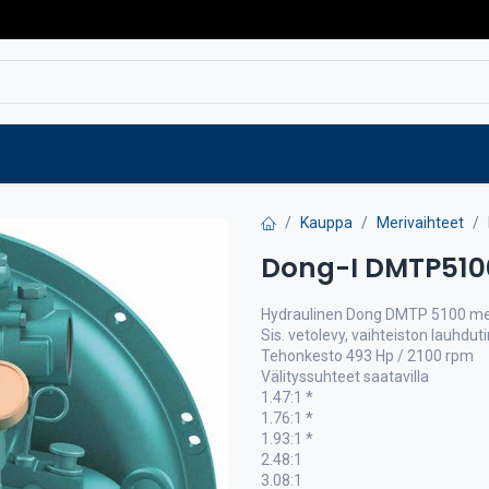
Varaosat
Vaihtokoneet
Verkkokaup
Kauppa
Merivaihteet
Dong-I DMTP510
Hydraulinen Dong DMTP 5100 me
Sis. vetolevy, vaihteiston lauhduti
Tehonkesto 493 Hp / 2100 rpm
Välityssuhteet saatavilla
1.47:1 *
1.76:1 *
1.93:1 *
2.48:1
3.08:1