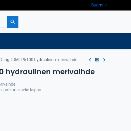
Suomi
pa
Yritys
Ota yhteyttä
Dong-I DMTP5100 hydraulinen merivaihde
0 hydraulinen merivaihde
rivaihde
n, potkuriakselin laippa