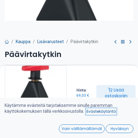
Kauppa
Lisävarusteet
Päävirtakytkin
Päävirtakytkin
Kaksi asentoa: poissa tai päällä. Varustettu kahdella M 10 pultilla
kaapeliliitäntää varten. Sopii kaikkiin Craftsman
keulaohjauspotkureihin.
IP 65
Lisää
Hinta:
ostoskoriin
69,03
€
69,03
€
Käytämme evästeitä tarjotaksemme sinulle paremman
käyttökokemuksen tällä verkkosivustolla.
Evästekäytäntö
Lisää ostoskoriin
0
Vain välttämättömät
Hyväksyn
Lisää toivelistalle
Home
Search
Wishlist