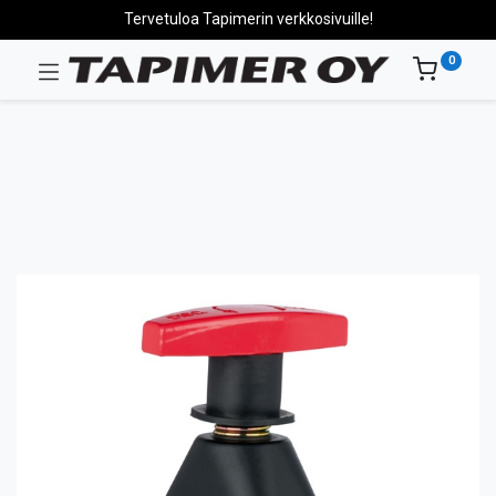
Tervetuloa Tapimerin verkkosivuille!
0