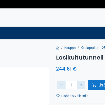
Varaosat
Vaihtokoneet
Verkkokaup
Kauppa
Keulapotkuri 125
Lasikuitutunneli
244,61
€
Lis
Lisää toivelistalle