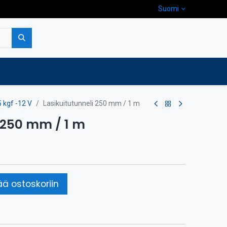
Suomi
pa
Yritys
Ota yhteyttä
 kgf -12 V
Lasikuitutunneli 250 mm / 1 m
 250 mm / 1 m
ää ostoskoriin