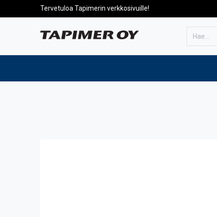
Tervetuloa Tapimerin verkkosivuille!
Etusivulle
Tuotteet
Huolto