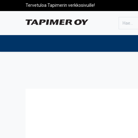
Tervetuloa Tapimerin verkkosivuille!
Etusivulle
Tuotteet
Huolto