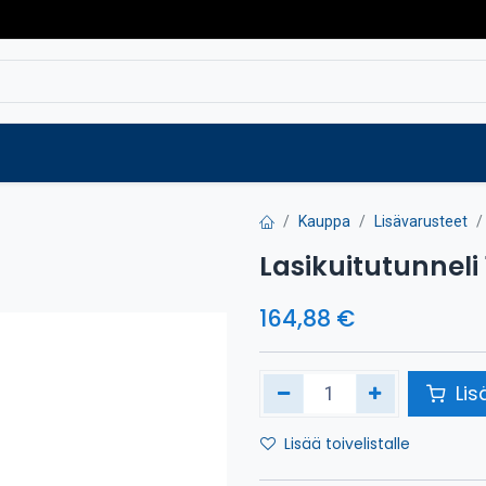
Varaosat
Vaihtokoneet
Verkkokaup
Kauppa
Lisävarusteet
Lasikuitutunneli
164,88
€
Lis
Lisää toivelistalle