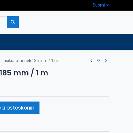
Suomi
pa
Yritys
Ota yhteyttä
Lasikuitutunneli 185 mm / 1 m
 185 mm / 1 m
ää ostoskoriin