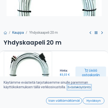
Kauppa
Yhdyskaapeli 20 m
Yhdyskaapeli 20 m
83,03
€
Lisää ostoskoriin
Lisää
Hinta:
ostoskoriin
83,03
€
Lisää toivelistalle
Käytämme evästeitä tarjotaksemme sinulle paremman
käyttökokemuksen tällä verkkosivustolla.
Evästekäytäntö
Jaa :
0
Vain välttämättömät
Hyväksyn
Home
Search
Wishlist