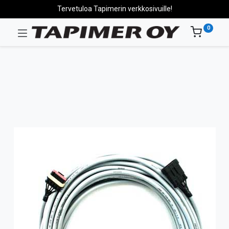
Tervetuloa Tapimerin verkkosivuille!
0