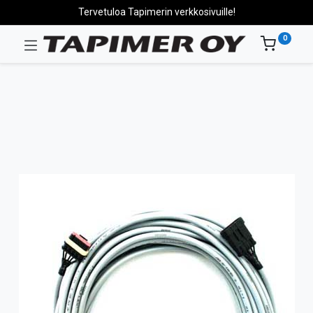
Tervetuloa Tapimerin verkkosivuille!
0