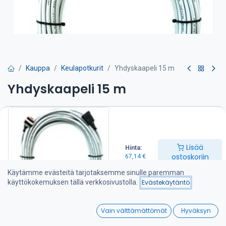
Kauppa
Keulapotkurit
Yhdyskaapeli 15 m
Yhdyskaapeli 15 m
67,14
€
Lisää ostoskoriin
Lisää
Hinta:
ostoskoriin
67,14
€
Lisää toivelistalle
Käytämme evästeitä tarjotaksemme sinulle paremman
käyttökokemuksen tällä verkkosivustolla.
Evästekäytäntö
Jaa :
0
Vain välttämättömät
Hyväksyn
Home
Search
Wishlist