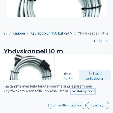
Kauppa
Keulapotkuri 150 kgf -24 V
Yhdyskaapeli 10 m
Yhdyskaapeli 10 m
56,54
€
Lisää
Hinta:
Lisää ostoskoriin
ostoskoriin
56,54
€
Käytämme evästeitä tarjotaksemme sinulle paremman
Lisää toivelistalle
käyttökokemuksen tällä verkkosivustolla.
Evästekäytäntö
0
Jaa :
Vain välttämättömät
Hyväksyn
Home
Search
Wishlist