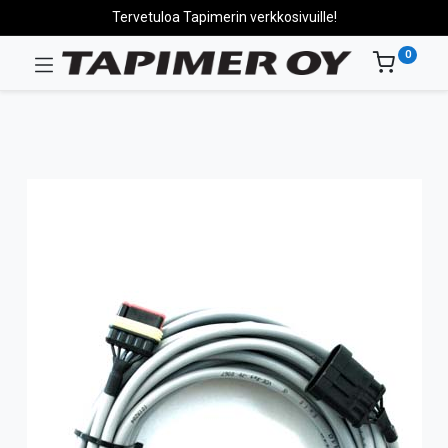
Tervetuloa Tapimerin verkkosivuille!
0