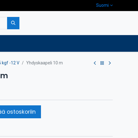
Suomi
pa
Yritys
Ota yhteyttä
 kgf -12 V
Yhdyskaapeli 10 m
 m
ää ostoskoriin