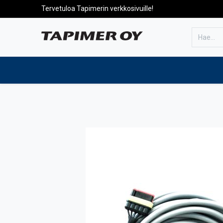
Tervetuloa Tapimerin verkkosivuille!
Etusivulle
Tuotteet
Huolto