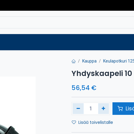
Varaosat
Vaihtokoneet
Verkkokaup
Kauppa
Keulapotkuri 125
Yhdyskaapeli 10
56,54
€
Lis
Lisää toivelistalle