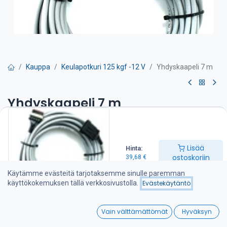
Kauppa
Keulapotkuri 125 kgf -12 V
Yhdyskaapeli 7 m
Yhdyskaapeli 7 m
39,68
€
Lisää
Hinta:
Lisää ostoskoriin
ostoskoriin
39,68
€
Käytämme evästeitä tarjotaksemme sinulle paremman
Lisää toivelistalle
käyttökokemuksen tällä verkkosivustolla.
Evästekäytäntö
0
Jaa :
Vain välttämättömät
Hyväksyn
Home
Search
Wishlist