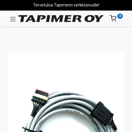
Tervetuloa Tapimerin verkkosivuille!
0