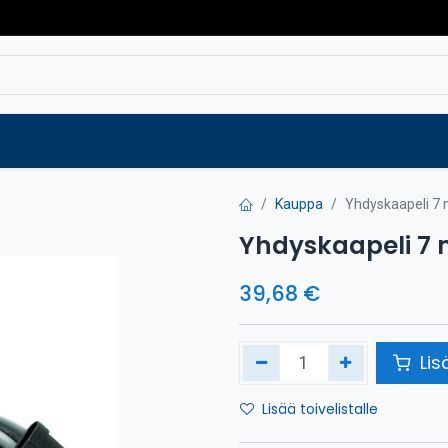
Varaosat
Vaihtokoneet
Verkkokaup
Kauppa
Yhdyskaapeli 7
Yhdyskaapeli 7
39,68
€
Lis
Lisää toivelistalle