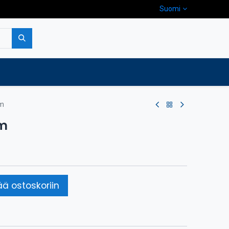
Suomi
pa
Yritys
Ota yhteyttä
 m
 m
ää ostoskoriin