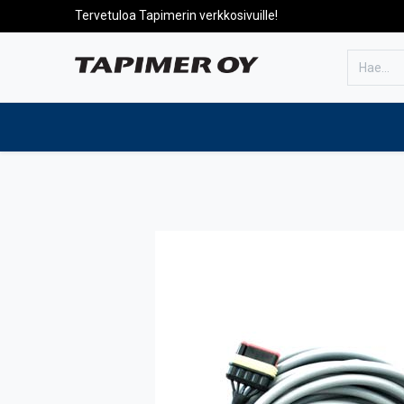
Tervetuloa Tapimerin verkkosivuille!
Etusivulle
Tuotteet
Huolto