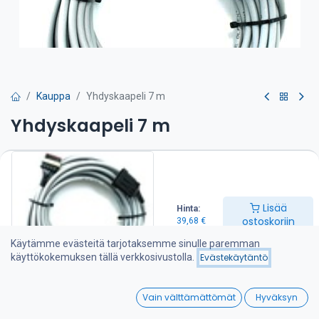
Kauppa
Yhdyskaapeli 7 m
Yhdyskaapeli 7 m
39,68
€
Lisää ostoskoriin
Lisää
Hinta:
ostoskoriin
39,68
€
Lisää toivelistalle
Käytämme evästeitä tarjotaksemme sinulle paremman
käyttökokemuksen tällä verkkosivustolla.
Evästekäytäntö
Jaa :
0
Vain välttämättömät
Hyväksyn
Home
Search
Wishlist