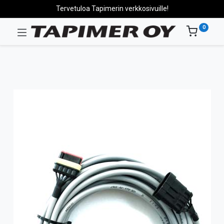
Tervetuloa Tapimerin verkkosivuille!
0