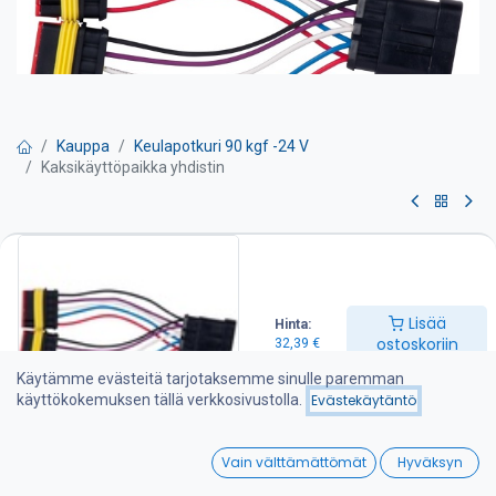
Kauppa
Keulapotkuri 90 kgf -24 V
Kaksikäyttöpaikka yhdistin
Kaksikäyttöpaikka yhdistin
32,39
€
Lisää
Hinta:
ostoskoriin
32,39
€
Lisää ostoskoriin
Käytämme evästeitä tarjotaksemme sinulle paremman
käyttökokemuksen tällä verkkosivustolla.
Evästekäytäntö
Lisää toivelistalle
0
Vain välttämättömät
Hyväksyn
Home
Search
Wishlist
Jaa :