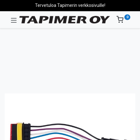
Tervetuloa Tapimerin verkkosivuille!
0