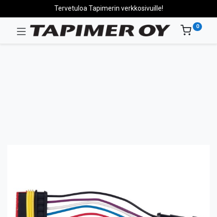
Tervetuloa Tapimerin verkkosivuille!
0