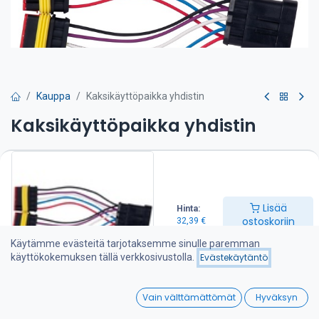
Kauppa
Kaksikäyttöpaikka yhdistin
Kaksikäyttöpaikka yhdistin
32,39
€
Lisää ostoskoriin
Lisää
Hinta:
ostoskoriin
32,39
€
Lisää toivelistalle
Käytämme evästeitä tarjotaksemme sinulle paremman
käyttökokemuksen tällä verkkosivustolla.
Evästekäytäntö
Jaa :
0
Vain välttämättömät
Hyväksyn
Home
Search
Wishlist