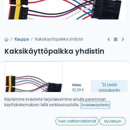
Kauppa
Kaksikäyttöpaikka yhdistin
Kaksikäyttöpaikka yhdistin
32,39
€
Lisää ostoskoriin
Lisää
Hinta:
ostoskoriin
32,39
€
Lisää toivelistalle
Käytämme evästeitä tarjotaksemme sinulle paremman
käyttökokemuksen tällä verkkosivustolla.
Evästekäytäntö
Jaa :
0
Vain välttämättömät
Hyväksyn
Home
Search
Wishlist