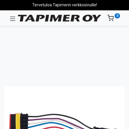
Tervetuloa Tapimerin verkkosivuille!
0