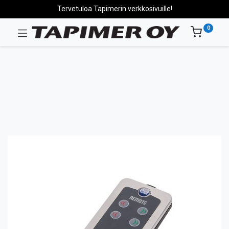
Tervetuloa Tapimerin verkkosivuille!
0