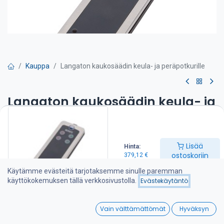
Kauppa
Langaton kaukosäädin keula- ja peräpotkurille
Langaton kaukosäädin keula- ja
peräpotkurille
Tuotetta ei ole enää saatavilla.
Lisää
Hinta:
ostoskoriin
379,12
€
Käytämme evästeitä tarjotaksemme sinulle paremman
Jaa :
käyttökokemuksen tällä verkkosivustolla.
Evästekäytäntö
0
Vain välttämättömät
Hyväksyn
Tekniset tiedot
Home
Search
Wishlist