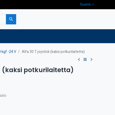
Suomi
pa
Yritys
Ota yhteyttä
 kgf -24 V
Alfa 30 T joystick (kaksi potkurilaitetta)
k (kaksi potkurilaitetta)
äätö