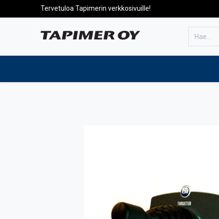
Tervetuloa Tapimerin verkkosivuille!
Etusivulle
Tuotteet
Huolto