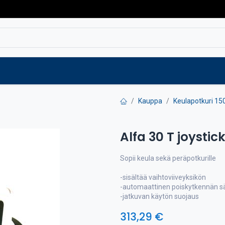
Varaosat
Vaihtokoneet
Verkkokaup
Kauppa
Keulapotkuri 150
Alfa 30 T joystic
Sopii keula sekä peräpotkurille
-sisältää vaihtoviiveyksikön
-automaattinen poiskytkennän s
-jatkuvan käytön suojaus
313,29
€