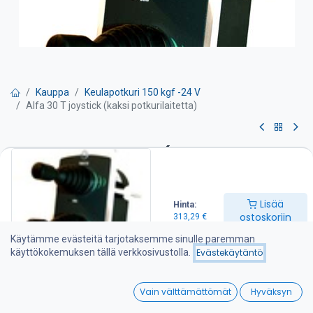
Kauppa
Keulapotkuri 150 kgf -24 V
Alfa 30 T joystick (kaksi potkurilaitetta)
Alfa 30 T joystick (kaksi
potkurilaitetta)
Lisää
Hinta:
Sopii keula sekä peräpotkurille
ostoskoriin
313,29
€
-sisältää vaihtoviiveyksikön
Käytämme evästeitä tarjotaksemme sinulle paremman
-automaattinen poiskytkennän säätö
käyttökokemuksen tällä verkkosivustolla.
Evästekäytäntö
-jatkuvan käytön suojaus
0
313,29
€
Vain välttämättömät
Hyväksyn
Home
Search
Wishlist