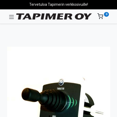
Tervetuloa Tapimerin verkkosivuille!
0