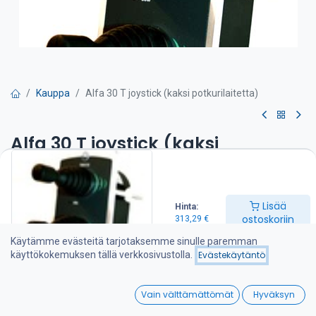
Kauppa
Alfa 30 T joystick (kaksi potkurilaitetta)
Alfa 30 T joystick (kaksi
potkurilaitetta)
Sopii keula sekä peräpotkurille
Lisää
Hinta:
ostoskoriin
313,29
€
-sisältää vaihtoviiveyksikön
-automaattinen poiskytkennän säätö
Käytämme evästeitä tarjotaksemme sinulle paremman
-jatkuvan käytön suojaus
käyttökokemuksen tällä verkkosivustolla.
Evästekäytäntö
313,29
€
0
Vain välttämättömät
Hyväksyn
Home
Search
Wishlist