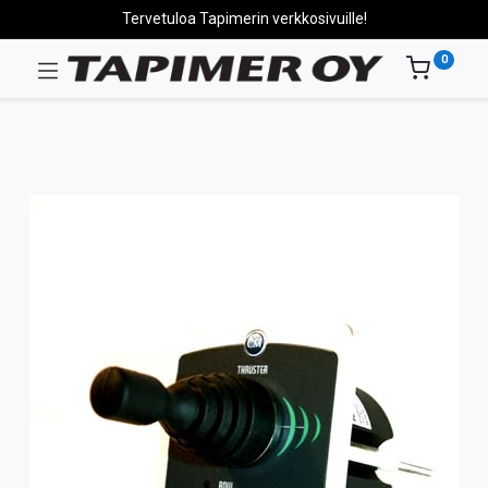
Tervetuloa Tapimerin verkkosivuille!
0