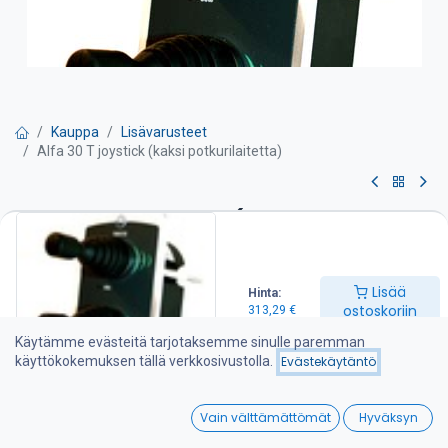
Kauppa
Lisävarusteet
Alfa 30 T joystick (kaksi potkurilaitetta)
Alfa 30 T joystick (kaksi
potkurilaitetta)
Lisää
Hinta:
Sopii keula sekä peräpotkurille
ostoskoriin
313,29
€
-sisältää vaihtoviiveyksikön
Käytämme evästeitä tarjotaksemme sinulle paremman
-automaattinen poiskytkennän säätö
käyttökokemuksen tällä verkkosivustolla.
Evästekäytäntö
-jatkuvan käytön suojaus
0
313,29
€
Vain välttämättömät
Hyväksyn
Home
Search
Wishlist