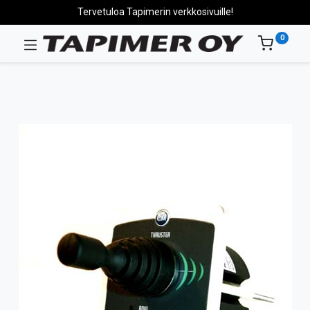
Tervetuloa Tapimerin verkkosivuille!
0