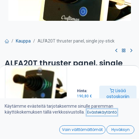
Kauppa
ALFA20T thruster panel, single joy-stick
ALFA20T thruster panel, single
joy-stick
Alfa 20 paneli yhdellä joystickilla
Lisää
Hinta:
ostoskoriin
190,80
€
-sisältää vaihtoviiveyksikön
-automaattinen poiskytkennän säätö
Käytämme evästeitä tarjotaksemme sinulle paremman
j-atkuvan käytön suojaus
käyttökokemuksen tällä verkkosivustolla.
Evästekäytäntö
190,80
€
0
Vain välttämättömät
Hyväksyn
Home
Search
Wishlist