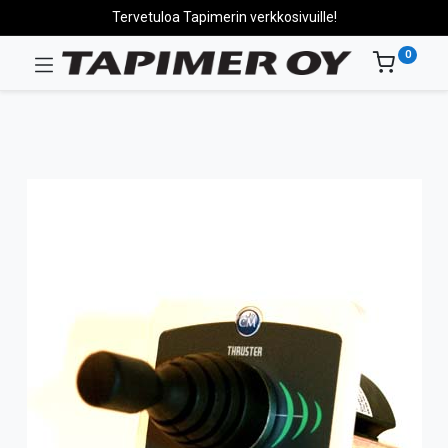
Tervetuloa Tapimerin verkkosivuille!
0