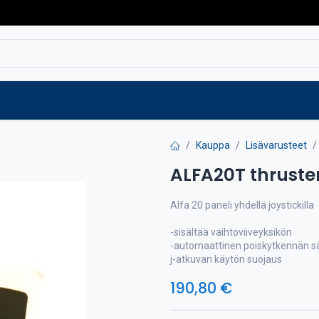
Varaosat
Vaihtokoneet
Verkkokaup
Kauppa
Lisävarusteet
ALFA20T thruster
Alfa 20 paneli yhdellä joystickilla
-sisältää vaihtoviiveyksikön
-automaattinen poiskytkennän s
j-atkuvan käytön suojaus
190,80
€