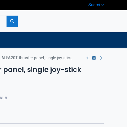
Suomi
pa
Yritys
Ota yhteyttä
ALFA20T thruster panel, single joy-stick
 panel, single joy-stick
äätö