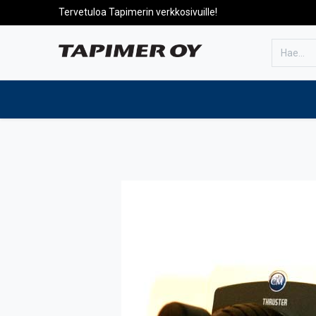
Tervetuloa Tapimerin verkkosivuille!
Etusivulle
Tuotteet
Huolto