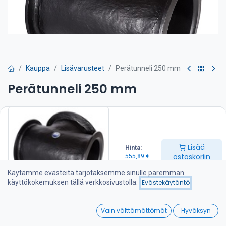
Kauppa
Lisävarusteet
Perätunneli 250 mm
Perätunneli 250 mm
555,89
€
Lisää ostoskoriin
Lisää
Hinta:
ostoskoriin
555,89
€
Lisää toivelistalle
Käytämme evästeitä tarjotaksemme sinulle paremman
käyttökokemuksen tällä verkkosivustolla.
Evästekäytäntö
Jaa :
0
Vain välttämättömät
Hyväksyn
Home
Search
Wishlist