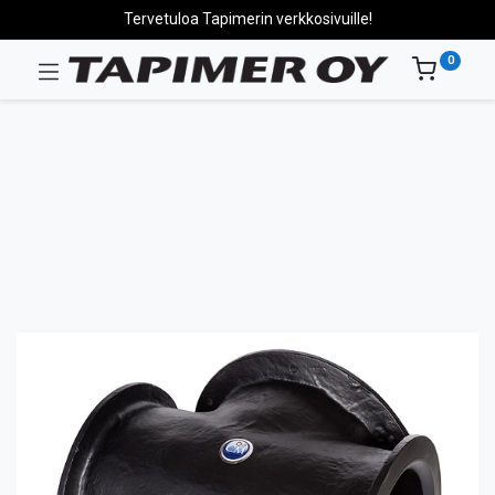
Tervetuloa Tapimerin verkkosivuille!
0