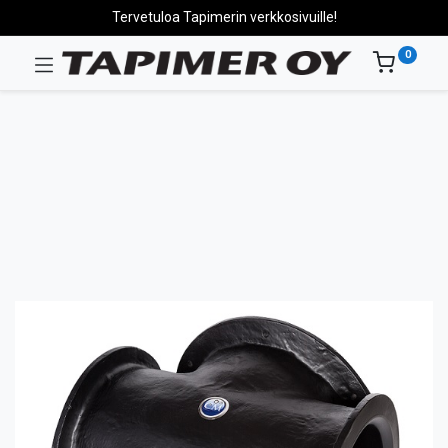
Tervetuloa Tapimerin verkkosivuille!
0