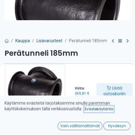
Kauppa
Lisävarusteet
Perätunneli 185mm
Perätunneli 185mm
369,81
€
Lisää ostoskoriin
Lisää
Hinta:
ostoskoriin
369,81
€
Lisää toivelistalle
Käytämme evästeitä tarjotaksemme sinulle paremman
käyttökokemuksen tällä verkkosivustolla.
Evästekäytäntö
Jaa :
0
Vain välttämättömät
Hyväksyn
Home
Search
Wishlist