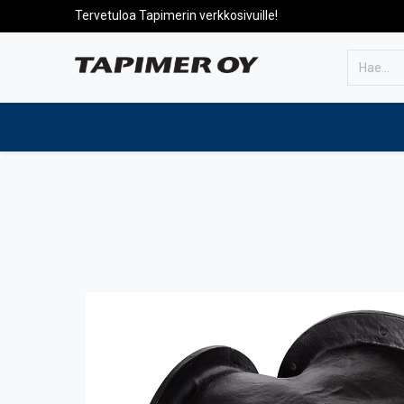
Tervetuloa Tapimerin verkkosivuille!
Etusivulle
Tuotteet
Huolto