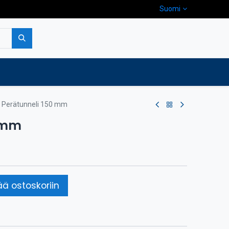
Suomi
pa
Yritys
Ota yhteyttä
Perätunneli 150 mm
0 mm
ää ostoskoriin