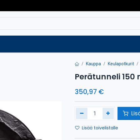
Varaosat
Vaihtokoneet
Verkkokaup
Kauppa
Keulapotkurit
Perätunneli 15
350,97
€
Lis
Lisää toivelistalle