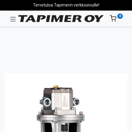
Tervetuloa Tapimerin verkkosivuille!
0