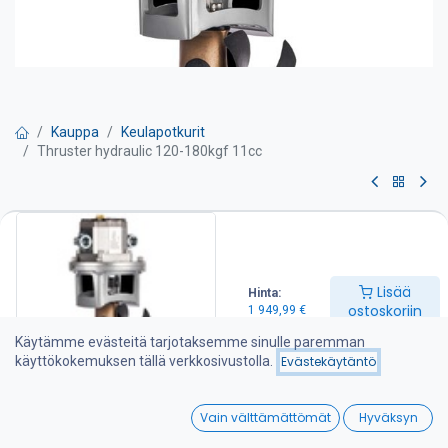
Kauppa
Keulapotkurit
Thruster hydraulic 120-180kgf 11cc
Thruster hydraulic 120-180kgf
11cc
Lisää
Hinta:
Tehokas ja hiljainen 7-lapainen keulapotkuri Hollannista. Työntö
ostoskoriin
1 949,99
€
120-180 kgf. Potkurin halkaisija 250 mm.
Käytämme evästeitä tarjotaksemme sinulle paremman
Huoltovapaa erikoismuovipotkuri joka on suunniteltu antamaan
käyttökokemuksen tällä verkkosivustolla.
Evästekäytäntö
tehokasta työntövoimaa molempiin suuntiin.
0
Luotettava hydraulinen hammaspyörämoottori ja korkealaatuiset
Vain välttämättömät
Hyväksyn
mekaaniset komponentit.
Home
Search
Wishlist