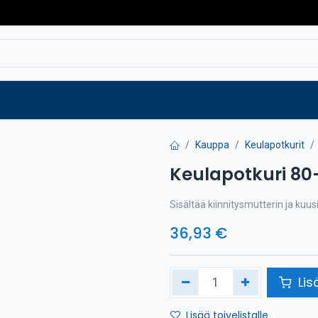
Varaosat
Vaihtokoneet
Verkkokaup
Kauppa
Keulapotkurit
Keulapotkuri 80-
Sisältää kiinnitysmutterin ja kuus
36,93
€
Lis
Lisää toivelistalle