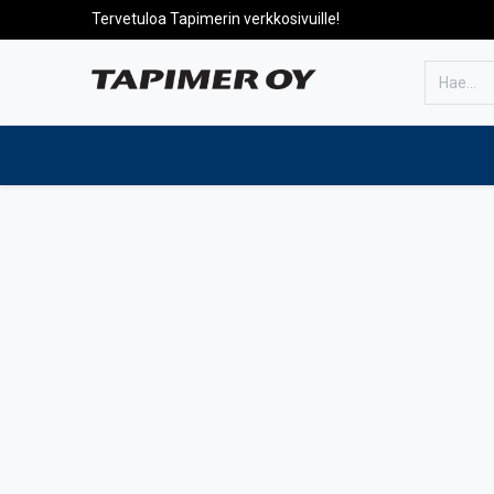
Tervetuloa Tapimerin verkkosivuille!
Etusivulle
Tuotteet
Huolto