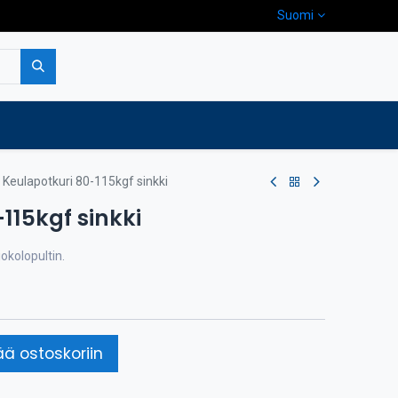
Suomi
pa
Yritys
Ota yhteyttä
Keulapotkuri 80-115kgf sinkki
115kgf sinkki
iokolopultin.
ää ostoskoriin