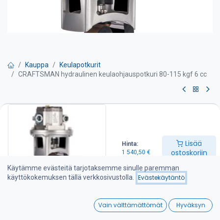
Kauppa
Keulapotkurit
CRAFTSMAN hydraulinen keulaohjauspotkuri 80-115 kgf 6 cc
CRAFTSMAN hydraulinen
keulaohjauspotkuri 80-115 kgf 6
cc
Lisää
Hinta:
ostoskoriin
1 540,50
€
Tehokas ja hiljainen 7-lapainen keulapotkuri Hollannista. Työntö
Käytämme evästeitä tarjotaksemme sinulle paremman
80-115 kgf. Potkurin halkaisija 185 mm.
käyttökokemuksen tällä verkkosivustolla.
Evästekäytäntö
Huoltovapaa erikoismuovipotkuri joka on suunniteltu antamaan
tehokasta työntövoimaa molempiin suuntiin.
0
Luotettava hydraulinen hammaspyörämoottori ja korkealaatuiset
Vain välttämättömät
Hyväksyn
mekaaniset komponentit.
Home
Search
Wishlist
Rajoittamaton käyttöaika. Helppo suojasinkin vaihto.