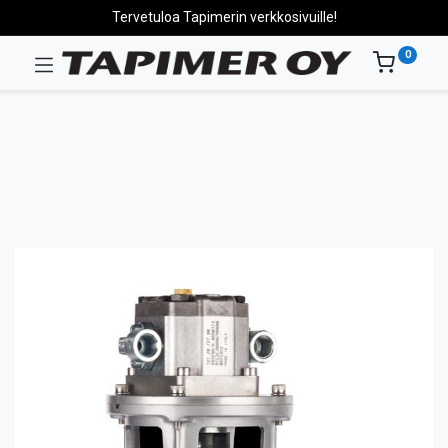
Tervetuloa Tapimerin verkkosivuille!
0