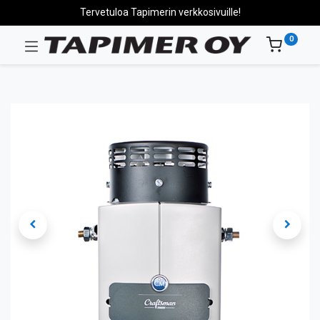
Tervetuloa Tapimerin verkkosivuille!
0