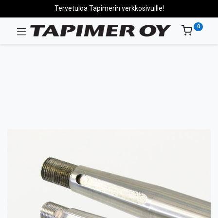
Tervetuloa Tapimerin verkkosivuille!
0