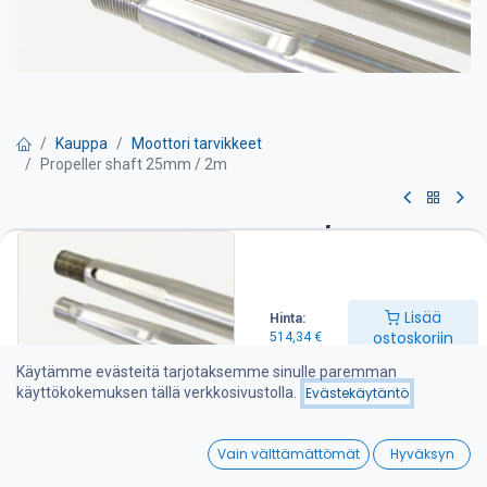
Kauppa
Moottori tarvikkeet
Propeller shaft 25mm / 2m
Propeller shaft 25mm / 2m
Potkuriakselit toimitamme koneistettuna ISO4566 standardin
mukaisesti kartion ollessa 1:10. Materiaali on ruostumaton hiottu
Lisää
Hinta:
pyöräteräs 1.4460 (AISI329). Hinnat sisältävät myös kiilan ja
ostoskoriin
514,34
€
mutterin.
Käytämme evästeitä tarjotaksemme sinulle paremman
514,34
€
käyttökokemuksen tällä verkkosivustolla.
Evästekäytäntö
0
Vain välttämättömät
Hyväksyn
Lisää ostoskoriin
Home
Search
Wishlist