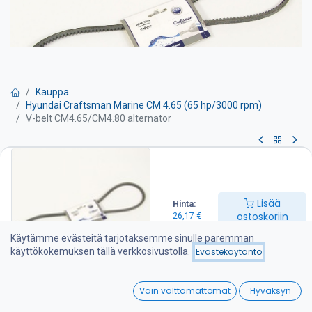
Kauppa
Hyundai Craftsman Marine CM 4.65 (65 hp/3000 rpm)
V-belt CM4.65/CM4.80 alternator
V-belt CM4.65/CM4.80
alternator
Lisää
Hinta:
ostoskoriin
26,17
€
26,17
€
Käytämme evästeitä tarjotaksemme sinulle paremman
käyttökokemuksen tällä verkkosivustolla.
Evästekäytäntö
Lisää ostoskoriin
0
Vain välttämättömät
Hyväksyn
Lisää toivelistalle
Home
Search
Wishlist