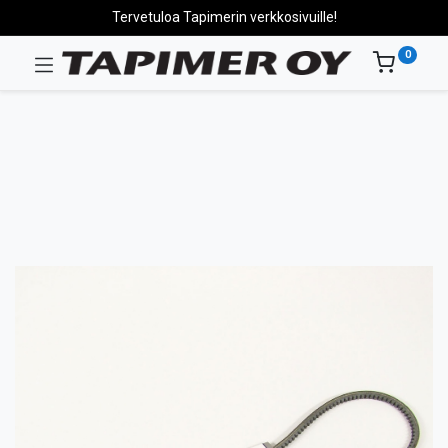
Tervetuloa Tapimerin verkkosivuille!
0