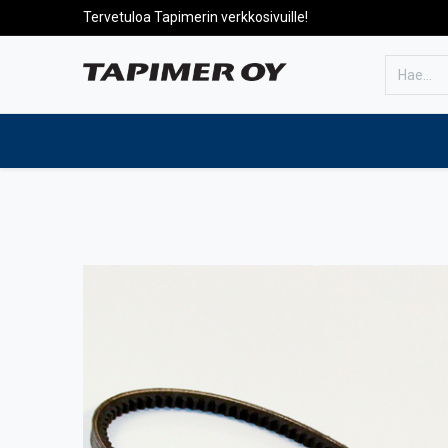
Tervetuloa Tapimerin verkkosivuille!
Etusivulle
Tuotteet
Huolto