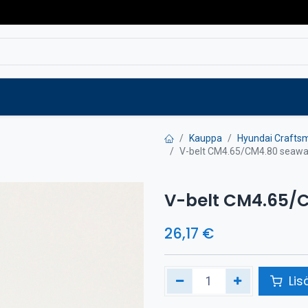
Varaosat
Vaihtokoneet
Verkkokaup
Kauppa
Hyundai Crafts
V-belt CM4.65/CM4.80 seaw
V-belt CM4.65/
26,17
€
Lis