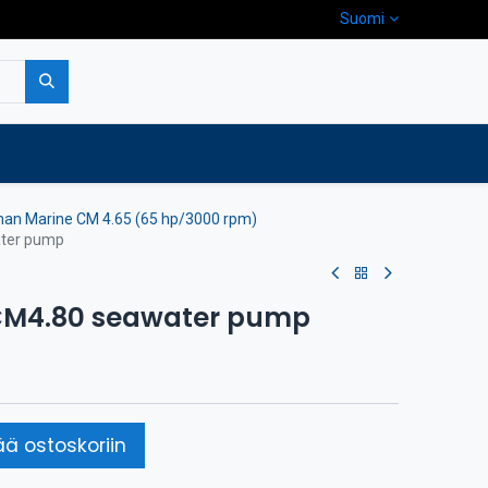
Suomi
pa
Yritys
Ota yhteyttä
man Marine CM 4.65 (65 hp/3000 rpm)
ater pump
CM4.80 seawater pump
ää ostoskoriin