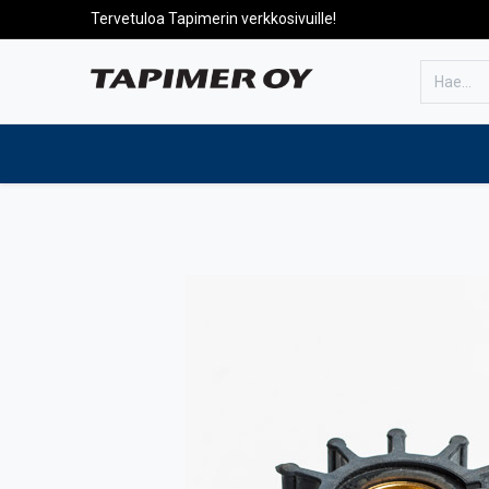
Tervetuloa Tapimerin verkkosivuille!
Etusivulle
Tuotteet
Huolto