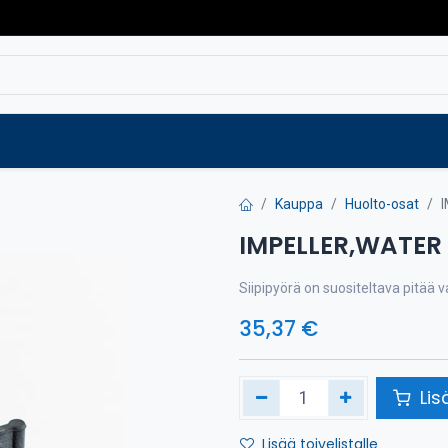
Varaosat
Vaihtokoneet
Verkkokaup
Kauppa
Huolto-osat
IMPELLER,WATER
Siipipyörä on suositeltava pitää 
35,37
€
Lis
Lisää toivelistalle