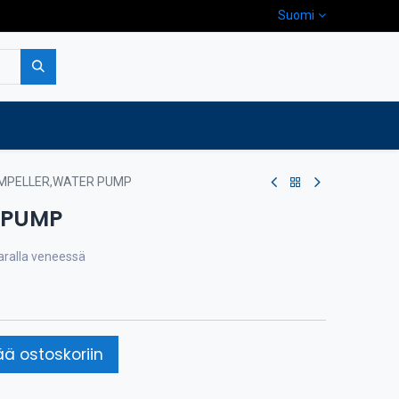
Suomi
pa
Yritys
Ota yhteyttä
IMPELLER,WATER PUMP
 PUMP
varalla veneessä
ää ostoskoriin