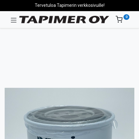
Tervetuloa Tapimerin verkkosivuille!
0