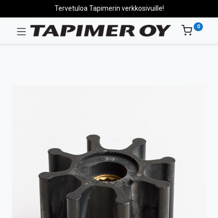
Tervetuloa Tapimerin verkkosivuille!
0