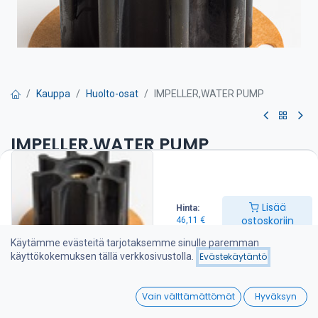
Kauppa
Huolto-osat
IMPELLER,WATER PUMP
IMPELLER,WATER PUMP
Siipipyörä on suositeltava pitää varalla veneessä
46,11
€
Lisää
Hinta:
ostoskoriin
46,11
€
Käytämme evästeitä tarjotaksemme sinulle paremman
Lisää ostoskoriin
käyttökokemuksen tällä verkkosivustolla.
Evästekäytäntö
Lisää toivelistalle
0
Vain välttämättömät
Hyväksyn
Home
Search
Wishlist