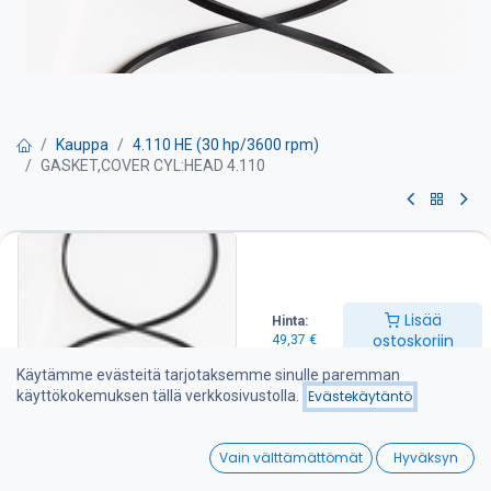
Kauppa
4.110 HE (30 hp/3600 rpm)
GASKET,COVER CYL:HEAD 4.110
GASKET,COVER CYL:HEAD 4.110
Venttiilivälykset on tarkistettava huolto-ohjeen mukaan
Lisää
Hinta:
49,37
€
ostoskoriin
49,37
€
Käytämme evästeitä tarjotaksemme sinulle paremman
käyttökokemuksen tällä verkkosivustolla.
Evästekäytäntö
Lisää ostoskoriin
0
Lisää toivelistalle
Vain välttämättömät
Hyväksyn
Home
Search
Wishlist