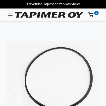
Tervetuloa Tapimerin verkkosivuille!
0