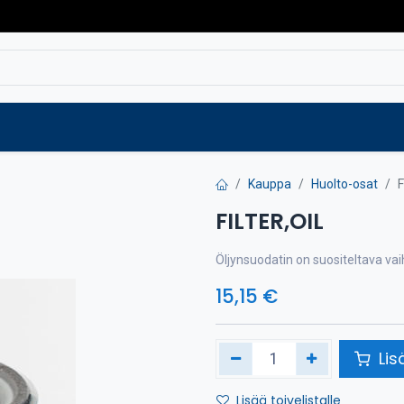
Varaosat
Vaihtokoneet
Verkkokaup
Kauppa
Huolto-osat
F
FILTER,OIL
Öljynsuodatin on suositeltava va
15,15
€
Lis
Lisää toivelistalle