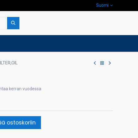
Suomi
pa
Yritys
Ota yhteyttä
ILTER,OIL
ihtaa kerran vuodessa
ää ostoskoriin