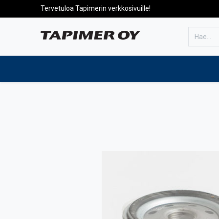
Tervetuloa Tapimerin verkkosivuille!
Etusivulle
Tuotteet
Huolto