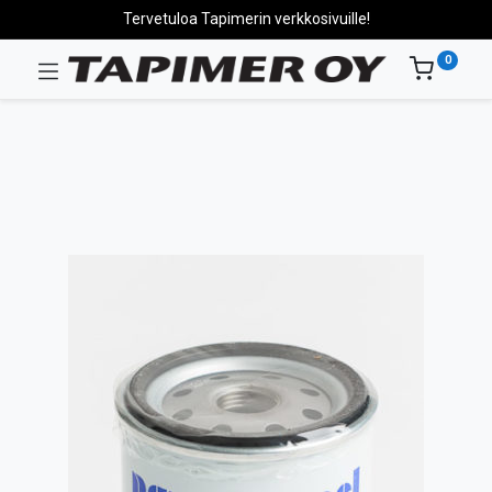
Tervetuloa Tapimerin verkkosivuille!
0