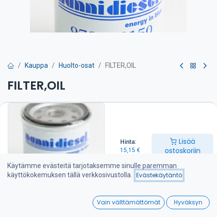
Kauppa
Huolto-osat
FILTER,OIL
FILTER,OIL
Öljynsuodatin on suositeltava vaihtaa kerran vuodessa
15,15
€
Lisää
Hinta:
ostoskoriin
15,15
€
Lisää ostoskoriin
Käytämme evästeitä tarjotaksemme sinulle paremman
käyttökokemuksen tällä verkkosivustolla.
Evästekäytäntö
Lisää toivelistalle
0
Vain välttämättömät
Hyväksyn
Jaa :
Home
Search
Wishlist