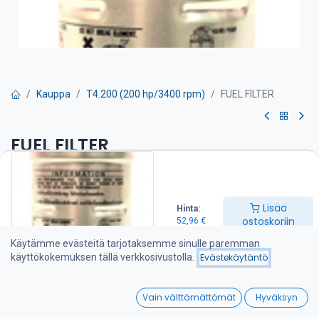
Kauppa
T4.200 (200 hp/3400 rpm)
FUEL FILTER
FUEL FILTER
Polttoainesuodatin on suositeltava vaihtaa kerran vuodessa
52,96
€
Lisää
Hinta:
ostoskoriin
52,96
€
Käytämme evästeitä tarjotaksemme sinulle paremman
Lisää ostoskoriin
käyttökokemuksen tällä verkkosivustolla.
Evästekäytäntö
Lisää toivelistalle
0
Vain välttämättömät
Hyväksyn
Home
Search
Wishlist