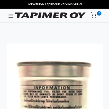
Tervetuloa Tapimerin verkkosivuille!
0