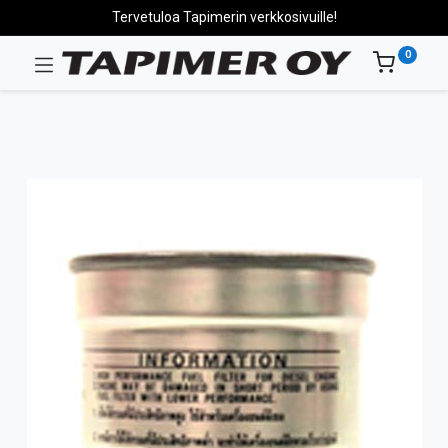
Tervetuloa Tapimerin verkkosivuille!
0