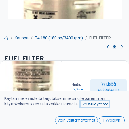
Kauppa
T4.180 (180 hp/3400 rpm)
FUEL FILTER
FUEL FILTER
Polttoainesuodatin on suositeltava vaihtaa kerran vuodessa
52,96
€
Lisää
Hinta:
ostoskoriin
52,96
€
Käytämme evästeitä tarjotaksemme sinulle paremman
Lisää ostoskoriin
käyttökokemuksen tällä verkkosivustolla.
Evästekäytäntö
Lisää toivelistalle
0
Vain välttämättömät
Hyväksyn
Home
Search
Wishlist