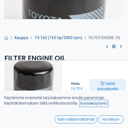
Kauppa
T4.165 (165 hp/3400 rpm)
FILTER ENGINE OIL
FILTER ENGINE OIL
Öljynsuodatin on suositeltava vaihtaa kerran vuodessa
16,70
€
Lisää
Hinta:
ostoskoriin
16,70
€
Käytämme evästeitä tarjotaksemme sinulle paremman
Lisää ostoskoriin
käyttökokemuksen tällä verkkosivustolla.
Evästekäytäntö
Lisää toivelistalle
0
Vain välttämättömät
Hyväksyn
Home
Search
Wishlist