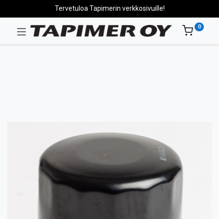
Tervetuloa Tapimerin verkkosivuille!
0