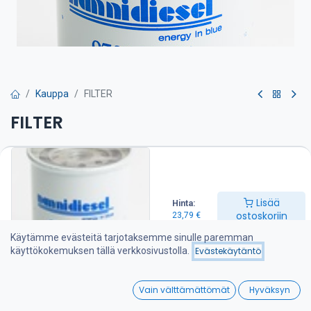
Kauppa
FILTER
FILTER
Polttoainesuodatin on suositeltava vaihtaa kerran vuodessa
23,79
€
Lisää
Hinta:
ostoskoriin
23,79
€
Lisää ostoskoriin
Käytämme evästeitä tarjotaksemme sinulle paremman
käyttökokemuksen tällä verkkosivustolla.
Evästekäytäntö
Lisää toivelistalle
0
Vain välttämättömät
Hyväksyn
Jaa :
Home
Search
Wishlist