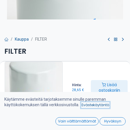
Kauppa
FILTER
FILTER
Öljynsuodatin on suositeltava vaihtaa kerran vuodessa
28,65
€
Lisää
Hinta:
ostoskoriin
28,65
€
Lisää ostoskoriin
Käytämme evästeitä tarjotaksemme sinulle paremman
käyttökokemuksen tällä verkkosivustolla.
Evästekäytäntö
Lisää toivelistalle
0
Vain välttämättömät
Hyväksyn
Jaa :
Home
Search
Wishlist