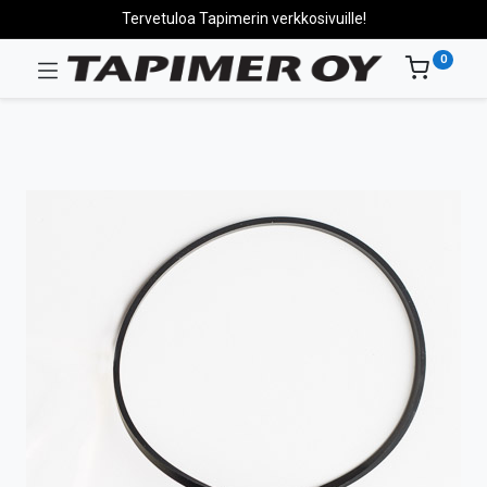
Tervetuloa Tapimerin verkkosivuille!
0