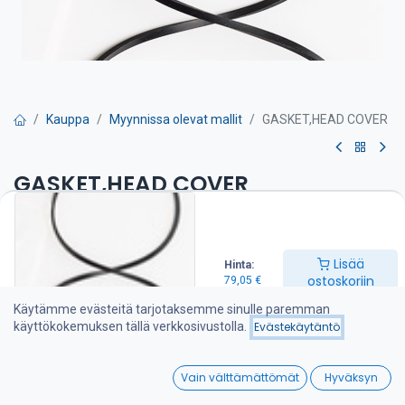
Kauppa
Myynnissa olevat mallit
GASKET,HEAD COVER
GASKET,HEAD COVER
Venttiilivälykset on tarkistettava huolto-ohjeen mukaan
79,05
€
Lisää
Hinta:
ostoskoriin
79,05
€
Käytämme evästeitä tarjotaksemme sinulle paremman
Lisää ostoskoriin
käyttökokemuksen tällä verkkosivustolla.
Evästekäytäntö
Lisää toivelistalle
0
Vain välttämättömät
Hyväksyn
Home
Search
Wishlist