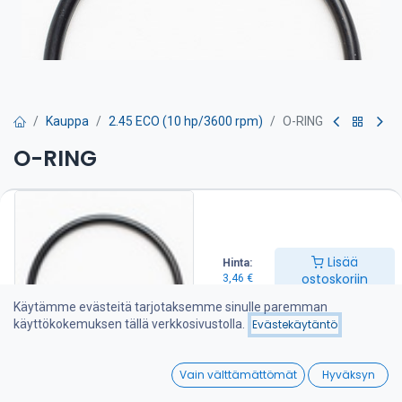
Kauppa
2.45 ECO (10 hp/3600 rpm)
O-RING
O-RING
Lämmönvaihdin on puhdistettava huolto-ohjeen mukaan.
Tarvitset näitä o-renkaita 2 kpl.
3,46
€
Lisää
Hinta:
ostoskoriin
3,46
€
Lisää ostoskoriin
Käytämme evästeitä tarjotaksemme sinulle paremman
käyttökokemuksen tällä verkkosivustolla.
Evästekäytäntö
Lisää toivelistalle
0
Vain välttämättömät
Hyväksyn
Home
Search
Wishlist
Jaa :