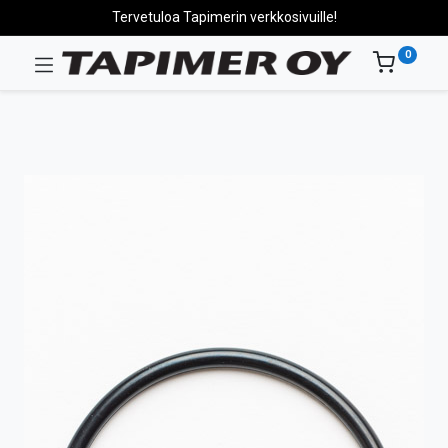
Tervetuloa Tapimerin verkkosivuille!
0