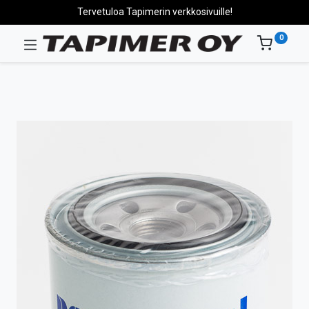
Tervetuloa Tapimerin verkkosivuille!
0