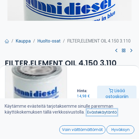
Kauppa
Huolto-osat
FILTER,ELEMENT OIL 4.150 3.110
FILTER,ELEMENT OIL 4.150 3.110
Öljynsuodatin on suositeltava vaihtaa kerran vuodessa
14,98
€
Lisää
Hinta:
ostoskoriin
14,98
€
Käytämme evästeitä tarjotaksemme sinulle paremman
Lisää ostoskoriin
käyttökokemuksen tällä verkkosivustolla.
Evästekäytäntö
Lisää toivelistalle
0
Vain välttämättömät
Hyväksyn
Home
Search
Wishlist