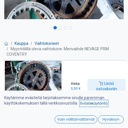
Kauppa
Vaihtokoneet
Myyntitilillä oleva vaihtokone: Merivaihde NEVAGE PRM
COVENTRY
Myyntitilillä oleva vaihtokone:
Merivaihde NEVAGE PRM
Lisää
Hinta:
ostoskoriin
0,00
€
COVENTRY
Käytämme evästeitä tarjotaksemme sinulle paremman
käyttökokemuksen tällä verkkosivustolla.
Evästekäytäntö
Pyydä tarjous
0
Vain välttämättömät
Hyväksyn
Hinta/price: 3 950 €
Home
Search
Wishlist
Vuosimalli/year model: Valm. 70-luvulla