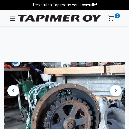
Tervetuloa Tapimerin verkkosivuille!
0