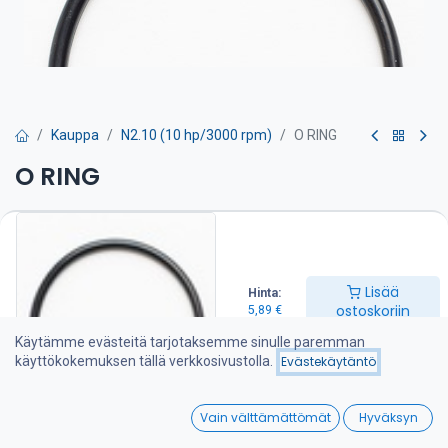
Kauppa
N2.10 (10 hp/3000 rpm)
O RING
O RING
Lämmönvaihdin on puhdistettava huolto-ohjeen mukaan.
Tarvitset näitä o-renkaita 4 kpl.
5,89
€
Lisää
Hinta:
ostoskoriin
5,89
€
Lisää ostoskoriin
Käytämme evästeitä tarjotaksemme sinulle paremman
käyttökokemuksen tällä verkkosivustolla.
Evästekäytäntö
Lisää toivelistalle
0
Vain välttämättömät
Hyväksyn
Home
Search
Wishlist
Jaa :