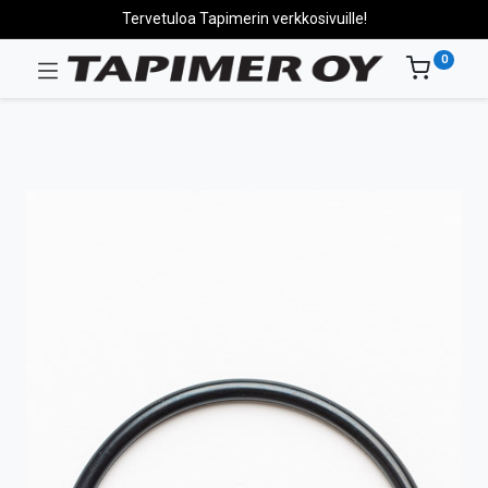
Tervetuloa Tapimerin verkkosivuille!
0