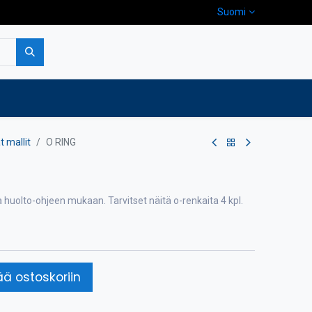
Suomi
pa
Yritys
Ota yhteyttä
 mallit
O RING
uolto-ohjeen mukaan. Tarvitset näitä o-renkaita 4 kpl.
ää ostoskoriin