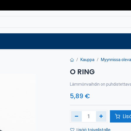
Varaosat
Vaihtokoneet
Verkkokaup
Kauppa
Myynnissa olevat
O RING
Lämmönvaihdin on puhdistettava h
5,89
€
Lis
Lisää toivelistalle