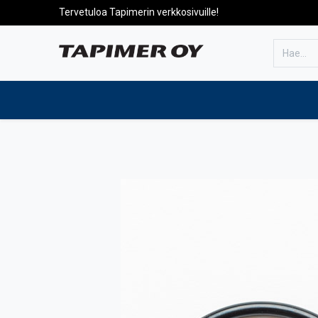
Tervetuloa Tapimerin verkkosivuille!
Etusivulle
Tuotteet
Huolto